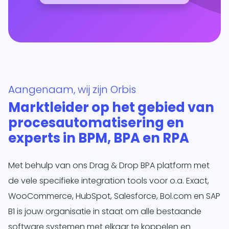
te
Nieuwe order
Nieuw verzendlabel
BTW-nummer
d
siness One
s in.
it
agement
Aangenaam, wij zijn Orbis
form
O
Marktleider op het gebied van
je
procesautomatisering en
sotrajecten
dig naar
experts in BPM, BPA en RPA
 wens in
rzend
Met behulp van ons Drag & Drop BPA platform met
matisch
de vele specifieke integration tools voor o.a. Exact,
ren.
WooCommerce, HubSpot, Salesforce, Bol.com en SAP
B1 is jouw organisatie in staat om alle bestaande
software systemen met elkaar te koppelen en