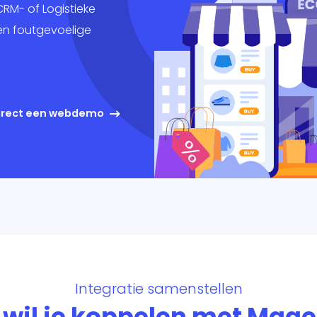
keting
CRM- of Logistieke
en foutgevoelige
king
ig
direct een webdemo
Integratie samenstellen
wil je koppelen met Mag