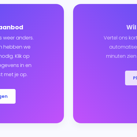
 aanbod
Wil
s weer anders.
Vertel ons kor
ven hebben we
automatiser
odig. Klik op
minuten zien 
egevens in en
 met je op.
P
gen