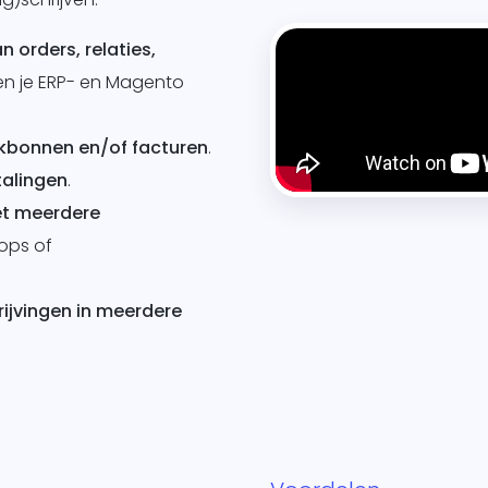
 orders, relaties,
en je ERP- en Magento
kbonnen en/of facturen
.
talingen
.
t meerdere
ops of
jvingen in meerdere