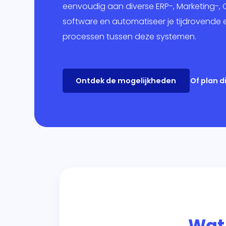
Mar
eenvoudig aan diverse ERP-, Marketing-, 
software en automatiseer je tijdrovende 
Ban
processen tussen deze systemen.
Over
Ontdek de mogelijkheden
Of plan 
Wat 