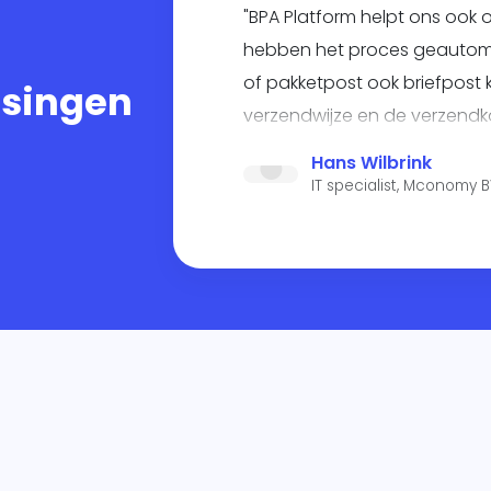
"BPA Platform helpt ons ook o
hebben het proces geautoma
of pakketpost ook briefpost
ssingen
verzendwijze en de verzend
aanpast".
Hans Wilbrink
IT specialist, Mconomy 