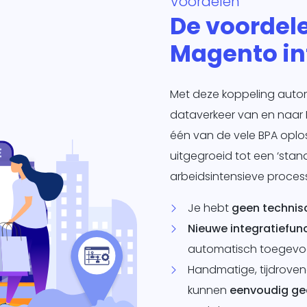
Voordelen
De voordel
Magento in
Met deze koppeling automat
dataverkeer van en naar 
één van de vele BPA opl
uitgegroeid tot een ‘sta
arbeidsintensieve proces
Je hebt
geen technis
Nieuwe integratiefunc
automatisch toegevoe
Handmatige, tijdrove
kunnen
eenvoudig ge