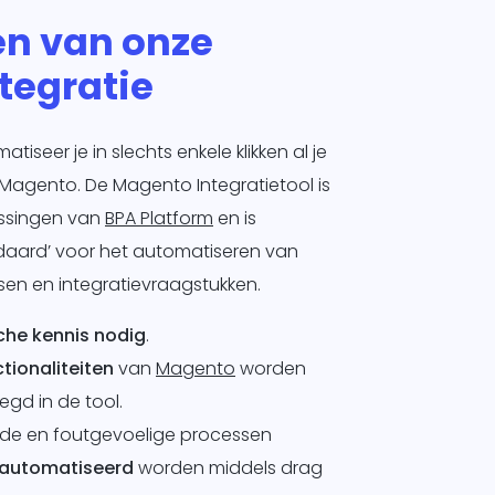
en van onze
tegratie
iseer je in slechts enkele klikken al je
Magento. De Magento Integratietool is
ossingen van
BPA Platform
en is
ndaard’ voor het automatiseren van
sen en integratievraagstukken.
che kennis nodig
.
tionaliteiten
van
Magento
worden
gd in de tool.
nde en foutgevoelige processen
automatiseerd
worden middels drag