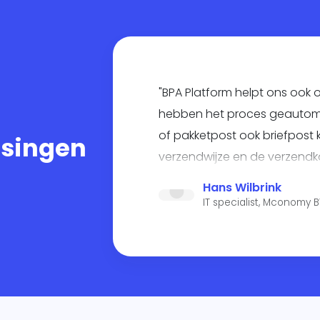
"BPA Platform helpt ons ook o
hebben het proces geautoma
of pakketpost ook briefpost
ssingen
verzendwijze en de verzend
aanpast".
Hans Wilbrink
IT specialist, Mconomy 