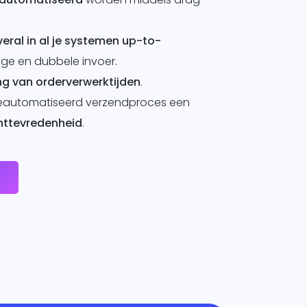
veral in al je systemen up-to-
ge en dubbele invoer.
ng van orderverwerktijden
.
eautomatiseerd verzendproces een
nttevredenheid
.
e