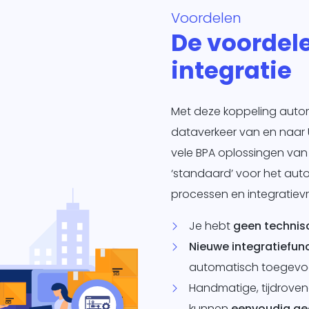
Voordelen
De voordel
integratie
Met deze koppeling automat
dataverkeer van en naar U
vele BPA oplossingen va
‘standaard’ voor het aut
processen en integratiev
Je hebt
geen technis
Nieuwe integratiefunc
automatisch toegevoe
Handmatige, tijdrove
kunnen
eenvoudig ge