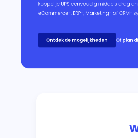
Mar
koppel je UPS eenvoudig middels drag an
eCommerce-, ERP-, Marketing- of CRM- s
Ban
Over
Ontdek de mogelijkheden
Of plan 
W