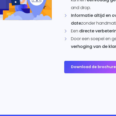
and drop.
Informatie altijd en o
date
zonder handmati
Een
directe verbeteri
Door een soepel en g
verhoging van de kla
Download de brochur