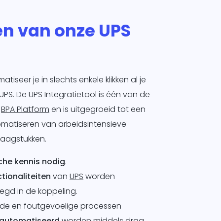
en van onze UPS
iseer je in slechts enkele klikken al je
PS. De UPS Integratietool is één van de
n
BPA Platform
en is uitgegroeid tot een
omatiseren van arbeidsintensieve
raagstukken.
che kennis nodig
.
tionaliteiten
van
UPS
worden
gd in de koppeling.
nde en foutgevoelige processen
automatiseerd
worden middels drag