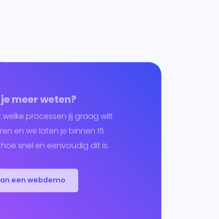
 je meer weten?
t welke processen jij graag wilt
en en we laten je binnen 15
hoe snel en eenvoudig dit is.
lan een webdemo