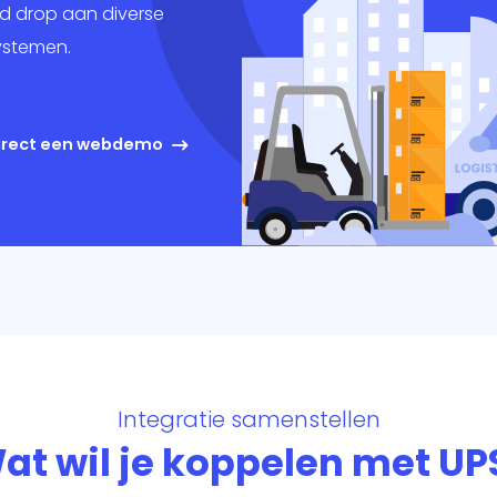
keting
d drop aan diverse
ystemen.
king
ig
direct een webdemo
Integratie samenstellen
at wil je koppelen met UP