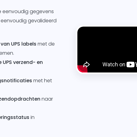
 je eenvoudig gegevens
n eenvoudig gevalideerd
van UPS labels
met de
temen.
le UPS verzend- en
snotificaties
met het
rzendopdrachten
naar
eringsstatus
in