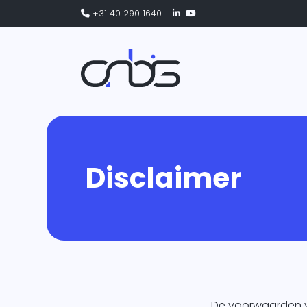
+31 40 290 1640
Integra
Disclaimer
ERP
eCo
CRM
Logi
De voorwaarden v