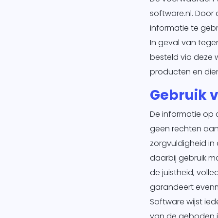
Mar
software.nl. Doo
informatie te gebr
Ban
In geval van tege
Over
besteld via deze 
producten en die
Gebruik v
De informatie op 
geen rechten aan
zorgvuldigheid in
daarbij gebruik m
de juistheid, voll
garandeert evenmi
Software wijst ied
van de geboden in