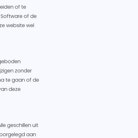
eiden of te
 Software of de
e website wel
angeboden
ijzigen zonder
na te gaan of de
 van deze
e geschillen uit
 voorgelegd aan