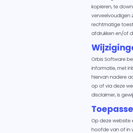
kopiëren, te down
verveelvoudigen z
rechtmatige toes
afdrukken en/of d
Wijziging
Orbis Software b
informatie, met in
hiervan nadere aa
op of via deze we
disclaimer, is gewi
Toepassel
Op deze website en
hoofde van of in 