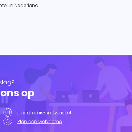
ter in Nederland.
 slag?
 ons op
portal.orbis-software.nl
Plan een webdemo