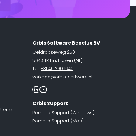
Orbis Software Benelux BV
Geldropseweg 250
5643 TR Eindhoven (NL)
Tel:
+31 40 290 1640
verkoop@orbis-software.nl
LinkedIn
Youtube
Orbis Support
tform
Remote Support (Windows)
Remote Support (Mac)