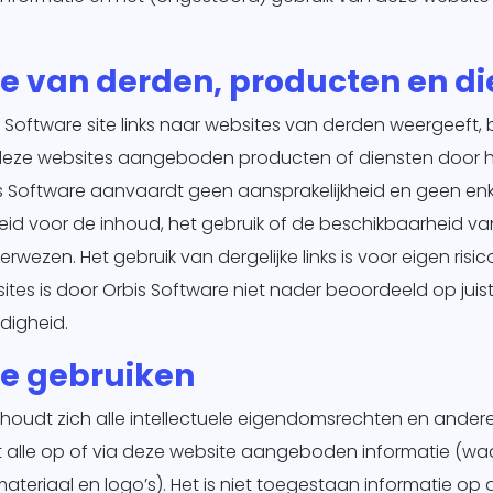
e van derden, producten en d
Software site links naar websites van derden weergeeft, b
 deze websites aangeboden producten of diensten door
s Software aanvaardt geen aansprakelijkheid en geen enk
eid voor de inhoud, het gebruik of de beschikbaarheid va
wezen. Het gebruik van dergelijke links is voor eigen risic
ites is door Orbis Software niet nader beoordeeld op juisth
edigheid.
ie gebruiken
houdt zich alle intellectuele eigendomsrechten en ander
t alle op of via deze website aangeboden informatie (wa
materiaal en logo’s). Het is niet toegestaan informatie op