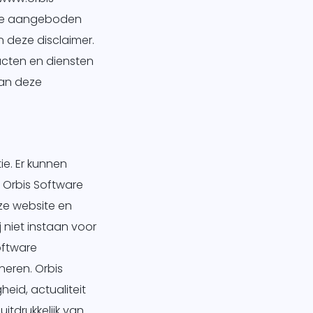
site aangeboden
n deze disclaimer.
ucten en diensten
van deze
ie. Er kunnen
 Orbis Software
ze website en
 niet instaan voor
oftware
eren. Orbis
heid, actualiteit
tdrukkelijk van