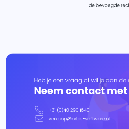
de bevoegde rech
Heb je een vraag of wil je aan de
Neem contact met
+31 (0)40 290 1640
verkoop@orbis-software.nl