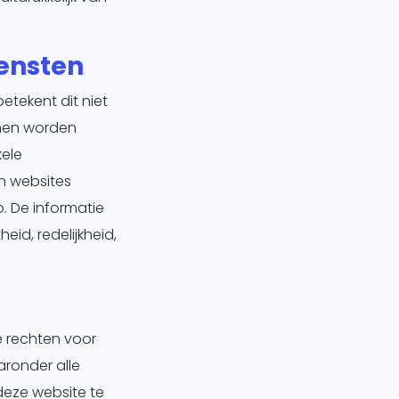
iensten
etekent dit niet
 hen worden
ele
n websites
o. De informatie
eid, redelijkheid,
e rechten voor
aronder alle
 deze website te