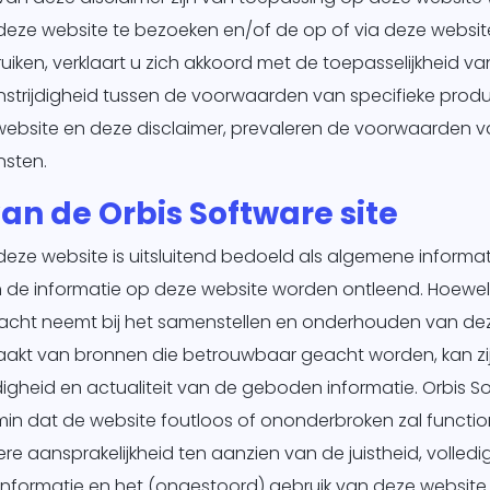
keting
r deze website te bezoeken en/of de op of via deze web
uiken, verklaart u zich akkoord met de toepasselijkheid va
king
nstrijdigheid tussen de voorwaarden van specifieke prod
ig
website en deze disclaimer, prevaleren de voorwaarden 
nsten.
an de Orbis Software site
deze website is uitsluitend bedoeld als algemene informat
 de informatie op deze website worden ontleend. Hoewel
 acht neemt bij het samenstellen en onderhouden van de
aakt van bronnen die betrouwbaar geacht worden, kan zij
edigheid en actualiteit van de geboden informatie. Orbis S
n dat de website foutloos of ononderbroken zal function
ere aansprakelijkheid ten aanzien van de juistheid, volledig
formatie en het (ongestoord) gebruik van deze website ui