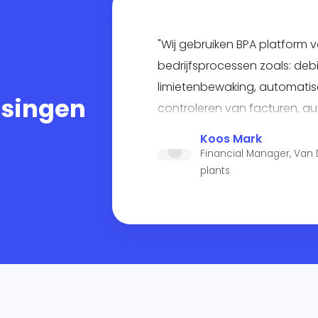
"Wij gebruiken BPA platform v
bedrijfsprocessen zoals: deb
limietenbewaking, automatis
ssingen
controleren van facturen, a
synchroniseren van verschil
Koos Mark
automatisch opvragen en o
Financial Manager, Van
ga zo maar door".
plants