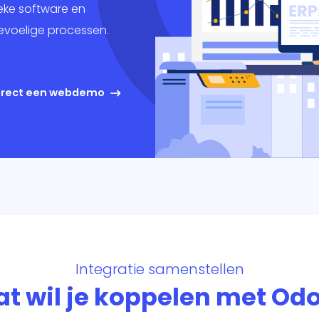
keting
eke software en
evoelige processen.
king
ig
direct een webdemo
Integratie samenstellen
t wil je koppelen met Od