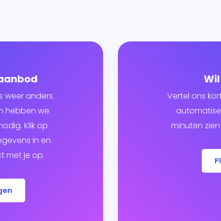
 aanbod
Wil
s weer anders.
Vertel ons kor
ven hebben we
automatiser
odig. Klik op
minuten zien 
egevens in en
 met je op.
P
gen