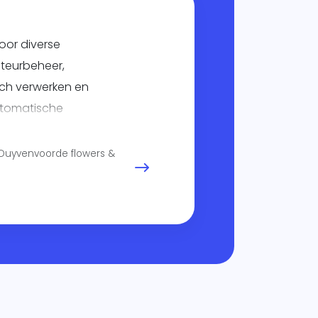
oor diverse
iteurbeheer,
ch verwerken en
utomatische
lende systemen,
phalen van gegevens en
 Duyvenvoorde flowers &