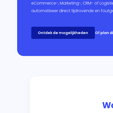
Mar
eCommerce-, Marketing-, CRM- of Logisti
automatiseer direct tijdrovende en foutg
Ban
Over
Ontdek de mogelijkheden
Of plan 
Wa