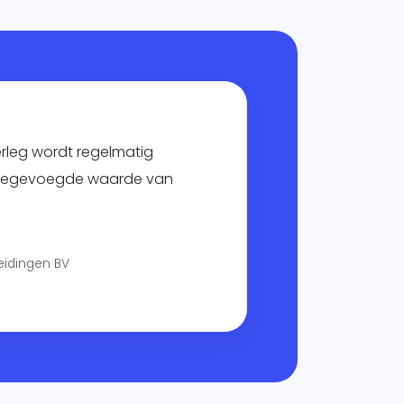
erleg wordt regelmatig
toegevoegde waarde van
eidingen BV