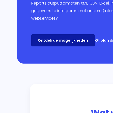
Mar
Reports outputformaten XML, CSV, Excel, 
gegevens te integreren met andere (inte
Ban
webservices?
Over
Ontdek de mogelijkheden
Of plan 
Wat 