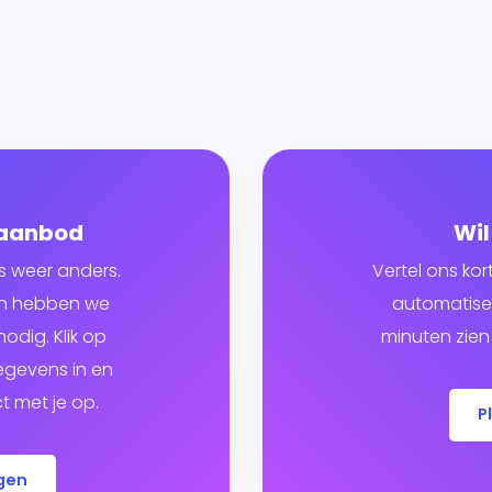
 aanbod
Wil
s weer anders.
Vertel ons kor
ven hebben we
automatiser
odig. Klik op
minuten zien 
egevens in en
 met je op.
P
gen