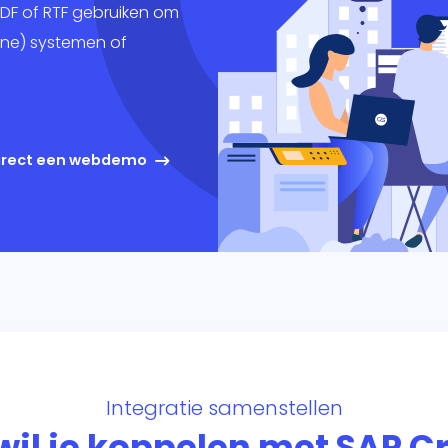
keting
PDF of RTF gebruiken om
rne) systemen of
king
ig
direct een webdemo
Integratie samenstellen
wil je koppelen met SAP Cr