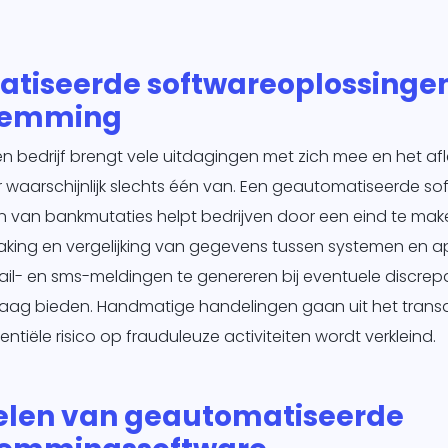
tiseerde softwareoplossingen
temming
n bedrijf brengt vele uitdagingen met zich mee en het af
r waarschijnlijk slechts één van. Een geautomatiseerde s
en van bankmutaties helpt bedrijven door een eind te ma
ing en vergelijking van gegevens tussen systemen en app
l- en sms-meldingen te genereren bij eventuele discrepa
slaag bieden. Handmatige handelingen gaan uit het trans
tiële risico op frauduleuze activiteiten wordt verkleind.
elen van geautomatiseerde