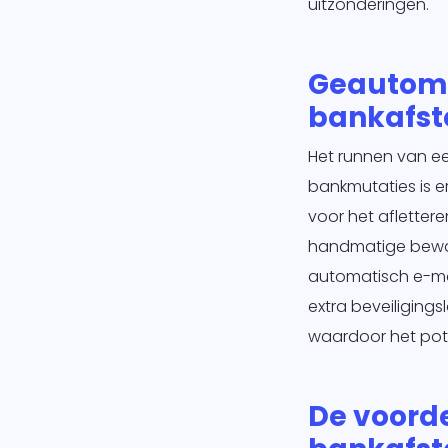
uitzonderingen.
Geautoma
bankafs
Het runnen van ee
bankmutaties is e
voor het afletter
handmatige bewak
automatisch e-mai
extra beveiliging
waardoor het poten
De voord