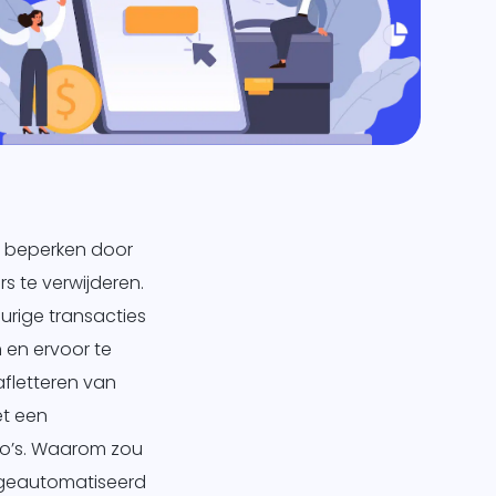
e beperken door
 te verwijderen.
rige transacties
en ervoor te
afletteren van
et een
ico’s. Waarom zou
t geautomatiseerd