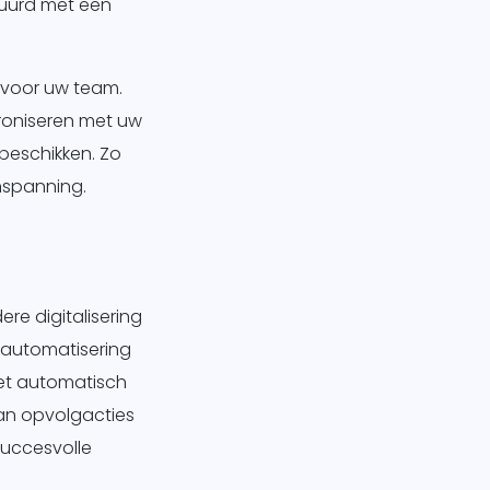
tuurd met een
k voor uw team.
roniseren met uw
beschikken. Zo
inspanning.
re digitalisering
 automatisering
het automatisch
van opvolgacties
uccesvolle