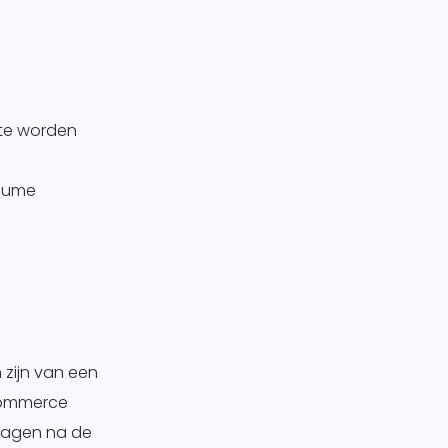
 te worden
olume
 zijn van een
-Commerce
 dagen na de