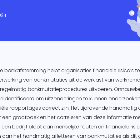
keting
024
king
ig
bankafstemming helpt organisaties financiële risico’s t
werking van bankmutaties uit de werklast van werknemers
 regelmatig bankmutatieprocedures uitvoeren. Onnauwkeu
ïdentificeerd om uitzonderingen te kunnen onderzoeken 
iële rapportages correct zijn. Het tijdrovende handmatig 
 een grootboek en het correleren van deze informatie m
t een bedrijf bloot aan menselijke fouten en financiële ris
len aan het handmatig afletteren van bankmutaties als di