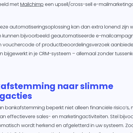
beeld met
Mailchimp
een upsell/cross-sell e-mailmarketin
 deze automatiseringsoplossing kan dan extra lonend zijn
m kunnen bijvoorbeeld geautomatiseerde e-mailcampag
en vouchercode of productbeoordelingsverzoek aanbieden
n bijgewerkt in je CRM-systeem – allemaal zonder tussen
afstemming naar slimme
gacties
n bankafstemming beperkt niet alleen financiële risico’s,
an effectievere sales- en marketingactiviteiten. Stel bijv
omatisch wordt herkend en afgeletterd in uw systeem. Zo