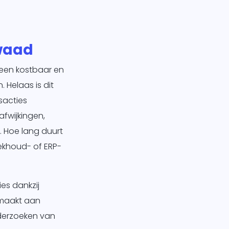
waad
 een kostbaar en
Helaas is dit
sacties
afwijkingen,
. Hoe lang duurt
ekhoud- of ERP-
es dankzij
emaakt aan
nderzoeken van