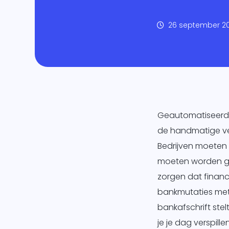
Mar
26 september 2
Ban
Over
Geautomatiseerde 
de handmatige ver
Bedrijven moeten
moeten worden ge
zorgen dat financ
bankmutaties met
bankafschrift stel
je je dag verspil