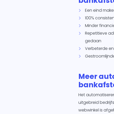
bankafs
Een eind make
100% consiste
Minder financie
Repetitieve a
gedaan
Verbeterde en
Gestroomlijnd
Meer aut
bankafs
Het automatiseren
uitgebreid bedri
webwinkel is afge