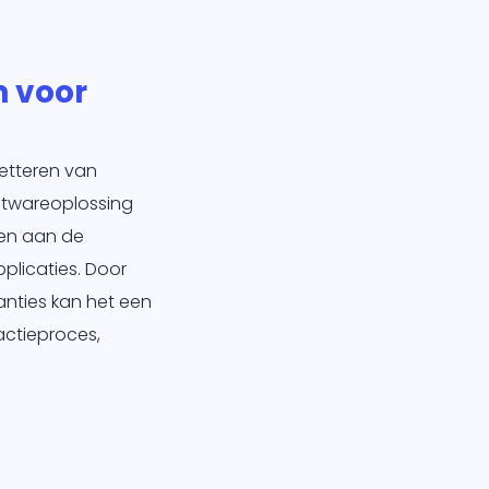
 voor
letteren van
oftwareoplossing
ken aan de
licaties. Door
nties kan het een
actieproces,