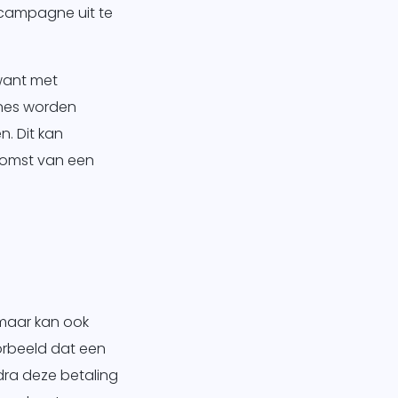
gcampagne uit te
 want met
nes worden
. Dit kan
komst van een
 maar kan ook
oorbeeld dat een
dra deze betaling