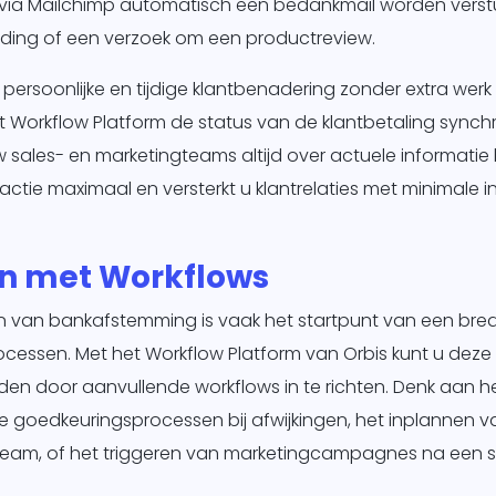
er via Mailchimp automatisch een bedankmail worden vers
eding of een verzoek om een productreview.
 persoonlijke en tijdige klantbenadering zonder extra wer
 Workflow Platform de status van de klantbetaling synch
sales- en marketingteams altijd over actuele informatie 
actie maximaal en versterkt u klantrelaties met minimale 
en met Workflows
 van bankafstemming is vaak het startpunt van een brede
ocessen. Met het Workflow Platform van Orbis kunt u deze
den door aanvullende workflows in te richten. Denk aan 
ne goedkeuringsprocessen bij afwijkingen, het inplannen 
team, of het triggeren van marketingcampagnes na een s