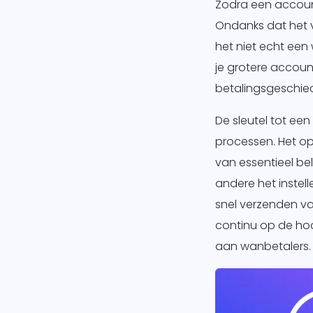
Zodra een accoun
Ondanks dat het v
het niet echt een
je grotere account
betalingsgeschie
De sleutel tot ee
processen. Het ops
van essentieel be
andere het instell
snel verzenden va
continu op de hoo
aan wanbetalers.