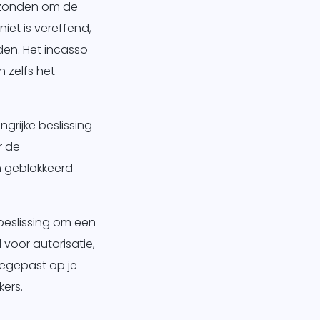
erzonden om de
iet is vereffend,
en. Het incasso
 zelfs het
ngrijke beslissing
r de
en geblokkeerd
beslissing om een
voor autorisatie,
oegepast op je
ers.