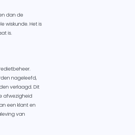
gen dan de
e wiskunde. Het is
t is.
redietbeheer.
rden nageleefd,
den verlaagd. Dit
de afwezigheid
an een klant en
aleving van