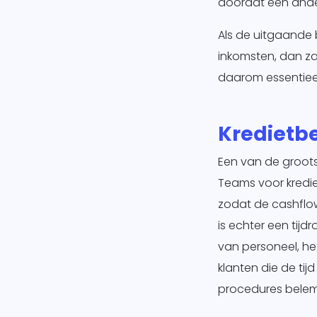
doordat een ander 
Als de uitgaande 
inkomsten, dan za
daarom essentieel
Kredietb
Een van de groots
Teams voor kredi
zodat de cashflow
is echter een tij
van personeel, he
klanten die de ti
procedures belem