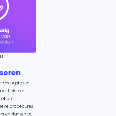
es
iseren
vorderingsfasen
oor kleine en
tot de
tieve procedures
rs en klanten te