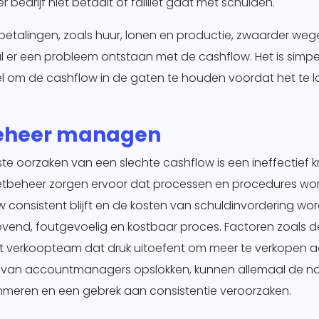
bedrijf niet betaalt of failliet gaat met schulden.
betalingen, zoals huur, lonen en productie, zwaarder we
l er een probleem ontstaan met de cashflow. Het is simpel
 om de cashflow in de gaten te houden voordat het te laa
eheer managen
te oorzaken van een slechte cashflow is een ineffectief k
etbeheer zorgen ervoor dat processen en procedures wo
 consistent blijft en de kosten van schuldinvordering wor
drovend, foutgevoelig en kostbaar proces. Factoren zoals 
t verkoopteam dat druk uitoefent om meer te verkopen a
jd van accountmanagers opslokken, kunnen allemaal de n
meren en een gebrek aan consistentie veroorzaken.