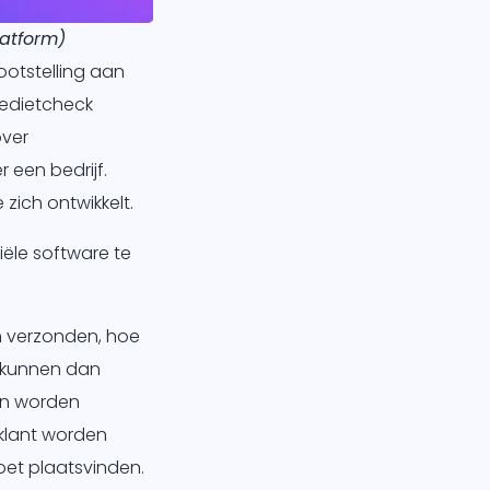
latform)
ootstelling aan
redietcheck
over
 een bedrijf.
 zich ontwikkelt.
iële software te
jn verzonden, hoe
s kunnen dan
en worden
klant worden
oet plaatsvinden.