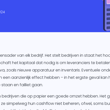
keting
024
king
ig
ensader van elk bedrijf. Het stelt bedrijven in staat het 
chaft het kapitaal dat nodig is om leveranciers te betalen
va, zoals nieuwe apparatuur en inventaris. Eventuele ond
 een aanzienlijk effect hebben – in het ergste geval kan h
staan en failliet gaan.
 bedrijven die op papier een goede omzet hebben. Het g
 ze simpelweg hun cashflow niet beheren, ofwel, soms bui