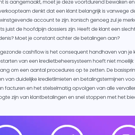
t is aangemaakt, moet je deze voortdurend bewaken en 
erkoopteam denkt dat een klant belangrijk is vanwege de
 winstgevende account te zijn. Ironisch genoeg zul je mer
s juist de hoofdpijn dossiers zijn. Heeft de klant een slech
denis? Moet je constant achter de betalingen aan?
n gezonde cashflow is het consequent handhaven van je 
tarten van een kredietbeheersysteem hoeft niet moeilijk te
lang om een aantal procedures op te zetten. De basisprin
en van duidelijke kredietlimieten en betalingstermijnen voor
n facturen en het stelselmatig opvolgen van alle vervall
gte zijn van klantbetalingen en snel stoppen met het bie