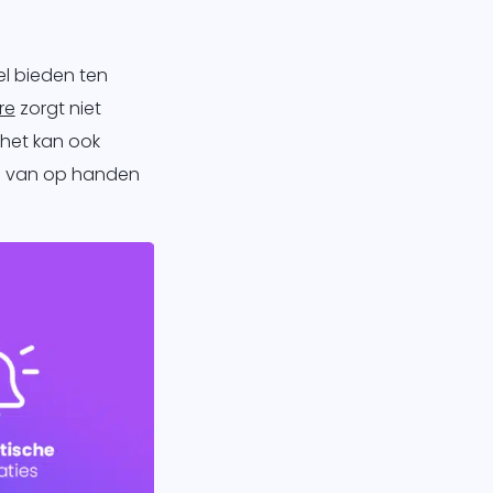
l bieden ten
re
zorgt niet
 het kan ook
rs van op handen