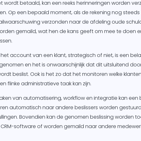
iet wordt betaald, kan een reeks herinneringen worden v
gen. Op een bepaald moment, als de rekening nog steeds n
ailwaarschuwing verzonden naar de afdeling oude schuld
orden gemaild, wat hen de kans geeft om mee te doen en
ssen.
het account van een klant, strategisch of niet, is een bela
enomen en het is onwaarschijnlijk dat dit uitsluitend doo
wordt beslist. Ook is het zo dat het monitoren welke klant
 flinke administratieve taak kan zijn.
aken van automatisering, workflow en integratie kan een 
ren automatisch naar andere beslissers worden gestuurd 
ullingen. Bovendien kan de genomen beslissing worden t
 of CRM-software of worden gemaild naar andere medewerk