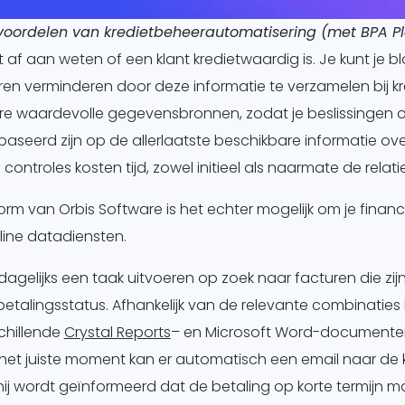
 voordelen van kredietbeheerautomatisering (met BPA P
af aan weten of een klant kredietwaardig is. Je kunt je bl
en verminderen door deze informatie te verzamelen bij k
re waardevolle gegevensbronnen, zodat je beslissingen 
baseerd zijn op de allerlaatste beschikbare informatie over
ntroles kosten tijd, zowel initieel als naarmate de relatie
rm van Orbis Software is het echter mogelijk om je financ
line datadiensten.
dagelijks een taak uitvoeren op zoek naar facturen die zi
 betalingsstatus. Afhankelijk van de relevante combinatie
chillende
Crystal Reports
– en Microsoft Word-document
het juiste moment kan er automatisch een email naar de 
hij wordt geïnformeerd dat de betaling op korte termijn m