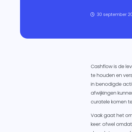
Mar
30 september 2
Ban
Over
Cashflow is de lev
te houden en vers
in benodigde acti
afwijkingen kunnen
curatele komen te 
Vaak gaat het om
keer: ofwel omdat