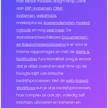
met elkaar middels drag’n’drop. Denk
aan
ERP-systemen
,
CRM-
systemen
,
webshops
,
marketplaces,
koeriersdiensten
,
marketi
ngtools
en nog
veel meer
. De
standaard beschikbare
Documenten-
en Rapportagesoplossing
is er voor je
interne rapportages en met de
Alerts &
Notificaties
functionaliteit zorg je ervoor
dat je altijd, overal en real-time op de
hoogte blijft van kritische
bedrijfsprocessen. Met de
web-based
Workflows
kun je al je bedrijfsprocessen,
hoe complex ze ook zijn, volledig zelf
inrichten, uitvoeren en beheren en