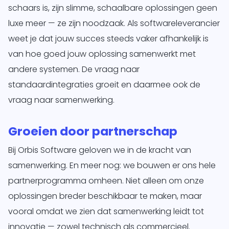
schaars is, zijn slimme, schaalbare oplossingen geen
te
luxe meer — ze zijn noodzaak. Als softwareleverancier
d
weet je dat jouw succes steeds vaker afhankelijk is
siness One
s in.
van hoe goed jouw oplossing samenwerkt met
it
andere systemen. De vraag naar
O
agement
standaardintegraties groeit en daarmee ook de
form
vraag naar samenwerking.
je
sotrajecten
Groeien door partnerschap
dig naar
 wens in
Bij Orbis Software geloven we in de kracht van
rzend
samenwerking. En meer nog: we bouwen er ons hele
matisch
partnerprogramma omheen. Niet alleen om onze
ren.
oplossingen breder beschikbaar te maken, maar
vooral omdat we zien dat samenwerking leidt tot
innovatie — zowel technisch als commercieel.