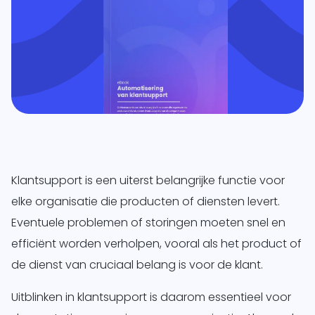
essen
 je
Globe en
onlijke
+
it.
ping
Multivers
form
itgebreid
Online
lprogramma
ppeld aan
olesale
Klantsupport is een uiterst belangrijke functie voor
eigen ERP-
elke organisatie die producten of diensten levert.
em.
RP
Eventuele problemen of storingen moeten snel en
l
form
efficiënt worden verholpen, vooral als het product of
snel,
de dienst van cruciaal belang is voor de klant.
udig,
oft
ics 365
Uitblinken in klantsupport is daarom essentieel voor
el én
ss Central
je