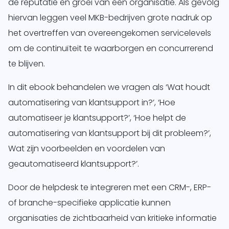
de reputatie en groei van een organisatie. Als gevolg
te
hiervan leggen veel MKB-bedrijven grote nadruk op
het overtreffen van overeengekomen servicelevels
d
siness One
om de continuïteit te waarborgen en concurrerend
s in.
te blijven.
it
agement
In dit ebook behandelen we vragen als ‘Wat houdt
form
O
automatisering van klantsupport in?’, ‘Hoe
je
automatiseer je klantsupport?’, ‘Hoe helpt de
sotrajecten
dig naar
automatisering van klantsupport bij dit probleem?’,
 wens in
Wat zijn voorbeelden en voordelen van
rzend
geautomatiseerd klantsupport?’.
matisch
ren.
Door de helpdesk te integreren met een CRM-, ERP-
of branche-specifieke applicatie kunnen
organisaties de zichtbaarheid van kritieke informatie