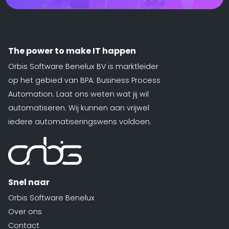
te
d
siness One
The power to make IT happen
s in.
it
Orbis Software Benelux BV is marktleider
agement
op het gebied van BPA: Business Process
form
Automation. Laat ons weten wat jij wil
O
je
automatiseren. Wij kunnen aan vrijwel
sotrajecten
iedere automatiseringswens voldoen.
dig naar
 wens in
rzend
matisch
Snel naar
ren.
Orbis Software Benelux
Over ons
Contact