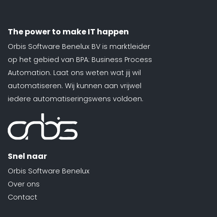
te
The power to make IT happen
d
siness One
Orbis Software Benelux BV is marktleider
s in.
op het gebied van BPA: Business Process
it
Automation. Laat ons weten wat jij wil
agement
automatiseren. Wij kunnen aan vrijwel
form
O
iedere automatiseringswens voldoen.
je
sotrajecten
dig naar
 wens in
rzend
Snel naar
matisch
Orbis Software Benelux
ren.
Over ons
Contact