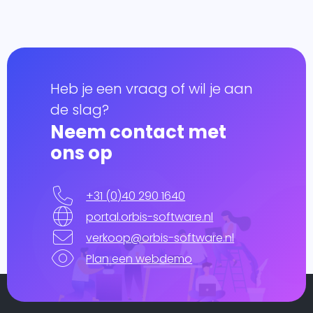
essen
 je
Globe en
onlijke
+
it.
Heb je een vraag of wil je aan
ping
Multivers
de slag?
form
Neem contact met
itgebreid
Online
ons op
lprogramma
ppeld aan
olesale
eigen ERP-
+31 (0)40 290 1640
em.
RP
portal.orbis-software.nl
l
verkoop@orbis-software.nl
form
Plan een webdemo
snel,
udig,
oft
ics 365
el én
ss Central
je