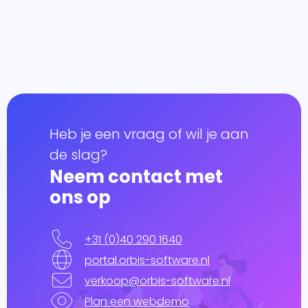
essen
 je
Globe en
onlijke
+
it.
ping
Multivers
form
itgebreid
Heb je een vraag of wil je aan
Online
lprogramma
de slag?
ppeld aan
Neem contact met
olesale
eigen ERP-
ons op
em.
RP
l
form
+31 (0)40 290 1640
snel,
portal.orbis-software.nl
udig,
oft
verkoop@orbis-software.nl
ics 365
el én
ss Central
Plan een webdemo
je