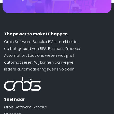
te
d
siness One
s in.
it
The power to make IT happen
agement
Orbis Software Benelux BV is marktleider
form
O
op het gebied van BPA: Business Process
je
Automation. Laat ons weten wat jij wil
sotrajecten
automatiseren. Wij kunnen aan vrijwel
dig naar
iedere automatiseringswens voldoen.
 wens in
rzend
matisch
ren.
Snel naar
Orbis Software Benelux