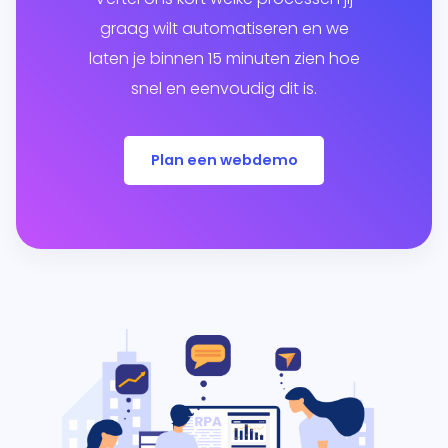
graag wilt automatiseren en we
laten je binnen 15 minuten zien hoe
snel en eenvoudig dit is.
Plan een webdemo