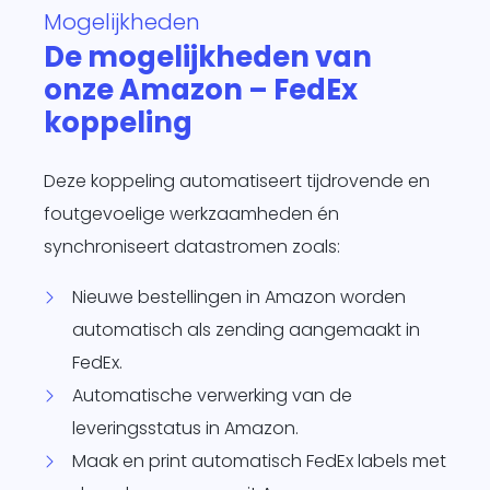
Mogelijkheden
te
De mogelijkheden van
d
onze Amazon – FedEx
siness One
s in.
koppeling
it
agement
Deze koppeling automatiseert tijdrovende en
form
O
foutgevoelige werkzaamheden én
je
synchroniseert datastromen zoals:
sotrajecten
dig naar
Nieuwe bestellingen in Amazon worden
 wens in
automatisch als zending aangemaakt in
rzend
FedEx.
matisch
ren.
Automatische verwerking van de
leveringsstatus in Amazon.
Maak en print automatisch FedEx labels met