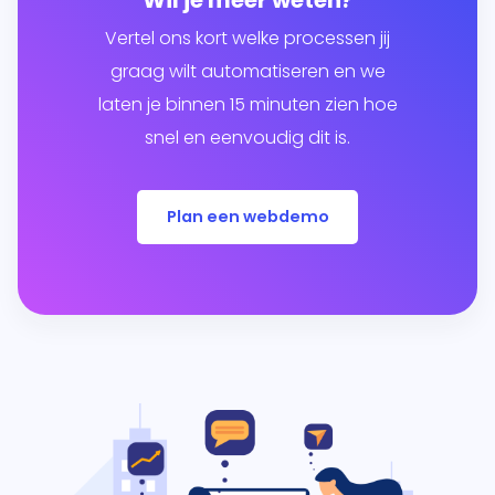
Wil je meer weten?
Vertel ons kort welke processen jij
graag wilt automatiseren en we
laten je binnen 15 minuten zien hoe
snel en eenvoudig dit is.
Plan een webdemo