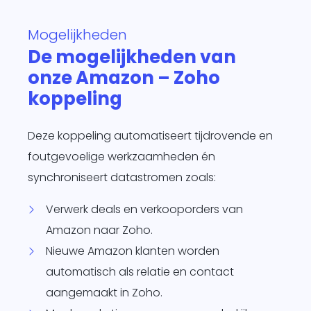
te
Mogelijkheden
d
De mogelijkheden van
siness One
s in.
onze Amazon – Zoho
it
koppeling
agement
form
O
Deze koppeling automatiseert tijdrovende en
je
foutgevoelige werkzaamheden én
sotrajecten
synchroniseert datastromen zoals:
dig naar
 wens in
Verwerk deals en verkooporders van
rzend
Amazon naar Zoho.
matisch
ren.
Nieuwe Amazon klanten worden
automatisch als relatie en contact
aangemaakt in Zoho.