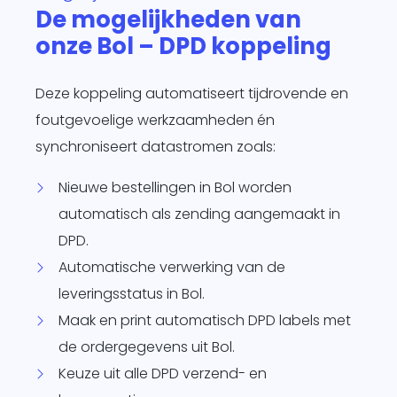
De mogelijkheden van
te
onze Bol – DPD koppeling
d
siness One
s in.
Deze koppeling automatiseert tijdrovende en
it
foutgevoelige werkzaamheden én
agement
synchroniseert datastromen zoals:
form
O
je
Nieuwe bestellingen in Bol worden
sotrajecten
automatisch als zending aangemaakt in
dig naar
DPD.
 wens in
Automatische verwerking van de
rzend
leveringsstatus in Bol.
matisch
ren.
Maak en print automatisch DPD labels met
de ordergegevens uit Bol.
Keuze uit alle DPD verzend- en