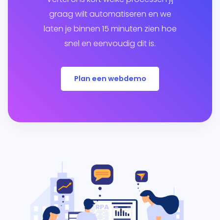
graag wilt automatiseren en we
laten je binnen 15 minuten zien hoe
snel en eenvoudig dit is.
Plan een webdemo