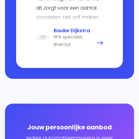
dit zorgt voor een aantal
voordelen. Het zelf maken
van een Excel-overzicht en
Bauke Dijkstra
het handmatig versturen
RPA specialist,
van alle pakbonnen per e-
BrainSys
mail is bijvoorbeeld niet
meer nodig. Ook is de
communicatie vele malen
sneller en accurater.
Bovendien voorkom je het
dubbel invoeren van
wijzigingen en het maken
van fouten bij invoer".
Jouw persoonlijke aanbod
Iedere automatiseringswens is weer