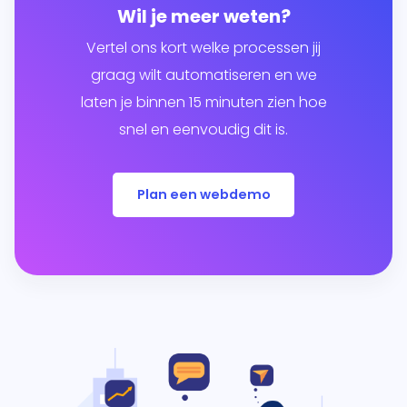
Wil je meer weten?
Vertel ons kort welke processen jij
graag wilt automatiseren en we
laten je binnen 15 minuten zien hoe
snel en eenvoudig dit is.
Plan een webdemo