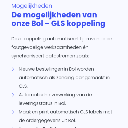
Mogelijkheden
te
De mogelijkheden van
d
onze Bol – GLS koppeling
siness One
s in.
t
Deze koppeling automatiseert tijdrovende en
agement
foutgevoelige werkzaamheden én
form
O
synchroniseert datastromen zoals:
je
sotrajecten
Nieuwe bestellingen in Bol worden
ig naar
automatisch als zending aangemaakt in
 wens in
GLS.
rzend
Automatische verwerking van de
atisch
en.
leveringsstatus in Bol.
Maak en print automatisch GLS labels met
de ordergegevens uit Bol.