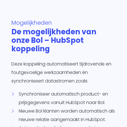
te
d
Mogelijkheden
siness One
s in.
De mogelijkheden van
it
onze Bol – HubSpot
agement
koppeling
form
O
je
Deze koppeling automatiseert tijdrovende en
sotrajecten
foutgevoelige werkzaamheden én
dig naar
 wens in
synchroniseert datastromen zoals:
rzend
Synchroniseer automatisch product- en
matisch
ren.
prijsgegevens vanuit HubSpot naar Bol.
Nieuwe Bol klanten worden automatisch als
nieuwe relatie aangemaakt in HubSpot.