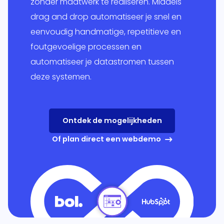
zonder maatwerk te realiseren. Middels
drag and drop automatiseer je snel en
essen
 je
eenvoudig handmatige, repetitieve en
Globe en
onlijke
foutgevoelige processen en
+
it.
automatiseer je datastromen tussen
ping
Multivers
deze systemen.
form
itgebreid
Online
lprogramma
ppeld aan
Ontdek de mogelijkheden
olesale
eigen ERP-
Of plan direct een webdemo
em.
RP
l
form
snel,
udig,
oft
ics 365
el én
ss Central
je