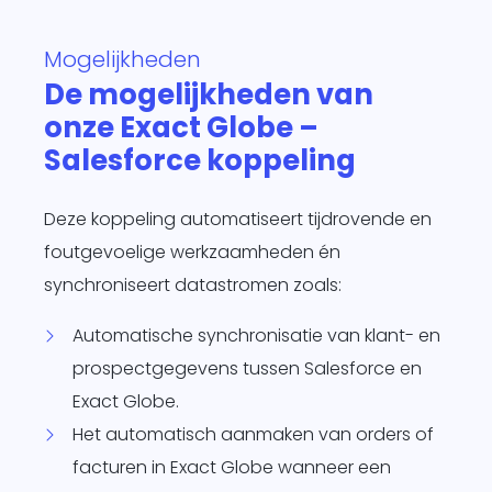
te
Mogelijkheden
d
De mogelijkheden van
siness One
s in.
onze Exact Globe –
it
Salesforce koppeling
agement
form
O
Deze koppeling automatiseert tijdrovende en
je
foutgevoelige werkzaamheden én
sotrajecten
dig naar
synchroniseert datastromen zoals:
 wens in
Automatische synchronisatie van klant- en
rzend
matisch
prospectgegevens tussen Salesforce en
ren.
Exact Globe.
Het automatisch aanmaken van orders of
facturen in Exact Globe wanneer een