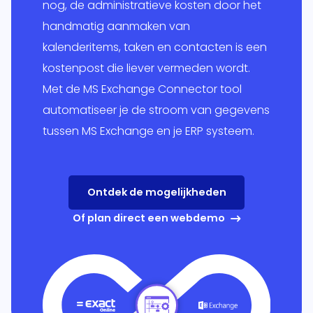
nog, de administratieve kosten door het
essen
handmatig aanmaken van
 je
kalenderitems, taken en contacten is een
Globe en
onlijke
+
kostenpost die liever vermeden wordt.
it.
Met de MS Exchange Connector tool
ping
Multivers
automatiseer je de stroom van gegevens
form
tussen MS Exchange en je ERP systeem.
itgebreid
Online
lprogramma
ppeld aan
olesale
eigen ERP-
Ontdek de mogelijkheden
em.
RP
Of plan direct een webdemo
l
form
snel,
udig,
oft
ics 365
el én
ss Central
je