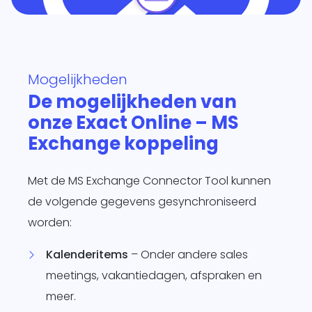
te
d
siness One
s in.
Mogelijkheden
it
De mogelijkheden van
agement
onze Exact Online – MS
form
O
Exchange koppeling
je
sotrajecten
dig naar
Met de MS Exchange Connector Tool kunnen
 wens in
de volgende gegevens gesynchroniseerd
rzend
worden:
matisch
ren.
Kalenderitems
– Onder andere sales
meetings, vakantiedagen, afspraken en
meer.