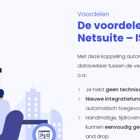
Voordelen
De voordel
Netsuite – 
Met deze koppeling automat
dataverkeer tussen de ver
o.a.:
Je hebt
geen technis
Nieuwe integratiefunc
automatisch toegevoe
Handmatige, tijdrove
kunnen
eenvoudig ge
and drop.