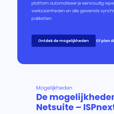
Mar
platform automatiseer je eenvoudig repet
werkzaamheden en alle gewenste synchro
Ban
pakketten.
Over
Ontdek de mogelijkheden
Of plan 
Mogelijkheden
De mogelijkhede
Netsuite – ISPnex