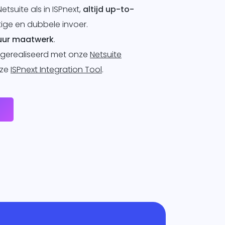
Netsuite als in ISPnext,
altijd up-to-
ge en dubbele invoer.
duur maatwerk
.
 gerealiseerd met onze
Netsuite
nze
ISPnext Integration Tool
.
e