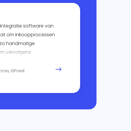
integratie software van
staat om inkoopprocessen
n zo handmatige
om vervolgens
ren".
ances, ISPnext