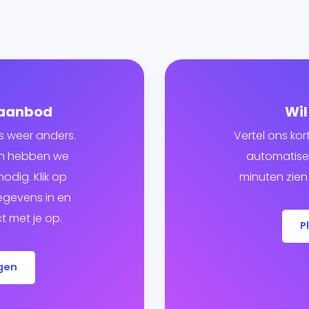
 aanbod
Wil
s weer anders.
Vertel ons kor
ven hebben we
automatiser
odig. Klik op
minuten zien 
egevens in en
 met je op.
P
gen