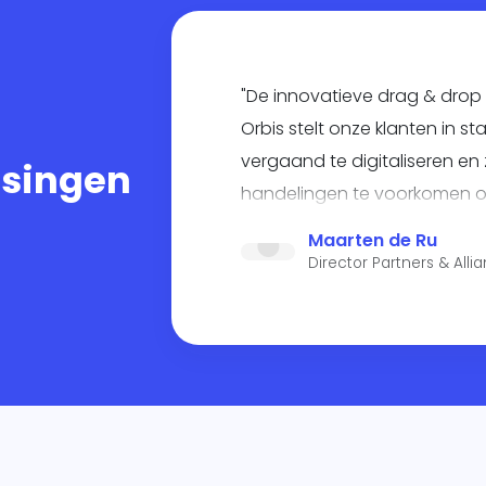
"De innovatieve drag & drop 
Orbis stelt onze klanten in 
vergaand te digitaliseren e
ssingen
handelingen te voorkomen 
kostenbesparingen te realise
Maarten de Ru
Director Partners & Alli