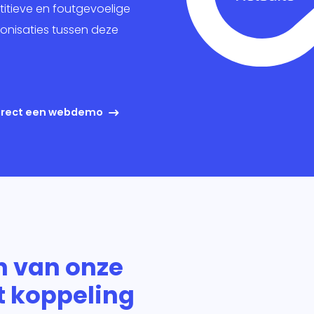
keting
itieve en foutgevoelige
nisaties tussen deze
king
ig
direct een webdemo
n van onze
t koppeling