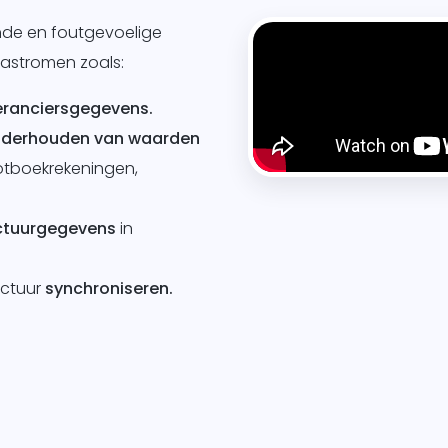
nde en foutgevoelige
astromen zoals:
eranciersgegevens.
nderhouden van waarden
otboekrekeningen,
ctuurgegevens
in
actuur
synchroniseren.