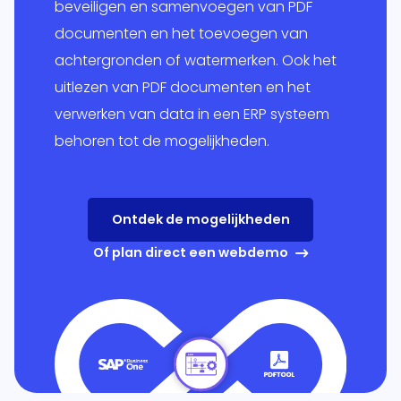
beveiligen en samenvoegen van PDF
essen
documenten en het toevoegen van
 je
achtergronden of watermerken. Ook het
Globe en
onlijke
+
uitlezen van PDF documenten en het
it.
verwerken van data in een ERP systeem
ping
Multivers
behoren tot de mogelijkheden.
form
itgebreid
Online
lprogramma
ppeld aan
Ontdek de mogelijkheden
olesale
eigen ERP-
Of plan direct een webdemo
em.
RP
l
form
snel,
udig,
oft
ics 365
el én
ss Central
je