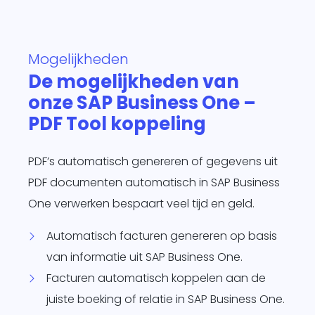
te
d
Mogelijkheden
siness One
s in.
De mogelijkheden van
it
onze SAP Business One –
agement
PDF Tool koppeling
form
O
je
PDF’s automatisch genereren of gegevens uit
sotrajecten
dig naar
PDF documenten automatisch in SAP Business
 wens in
One verwerken bespaart veel tijd en geld.
rzend
matisch
Automatisch facturen genereren op basis
ren.
van informatie uit SAP Business One.
Facturen automatisch koppelen aan de
juiste boeking of relatie in SAP Business One.