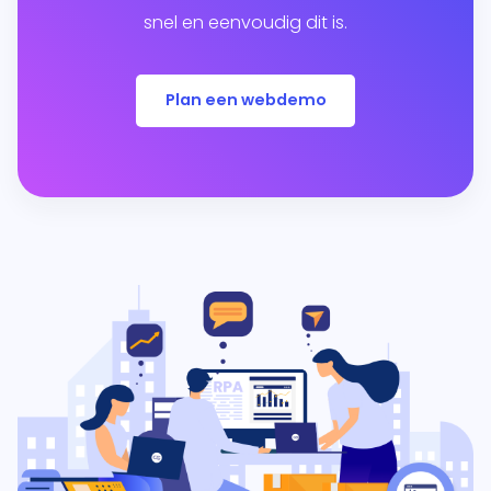
snel en eenvoudig dit is.
Plan een webdemo