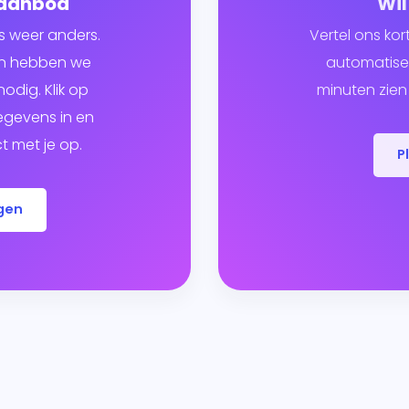
 aanbod
Wil
s weer anders.
Vertel ons kor
ven hebben we
automatiser
odig. Klik op
minuten zien 
egevens in en
 met je op.
P
gen