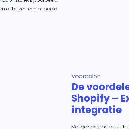
oophistorie. Bijvoorbeeld
en of boven een bepaald
Voordelen
De voordel
Shopify – E
integratie
Met deze koppeling automat