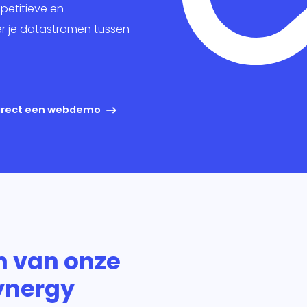
keting
petitieve en
r je datastromen tussen
king
ig
direct een webdemo
n van onze
Synergy