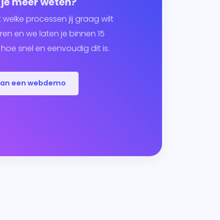
 je meer weten?
t welke processen jij graag wilt
en en we laten je binnen 15
hoe snel en eenvoudig dit is.
lan een webdemo