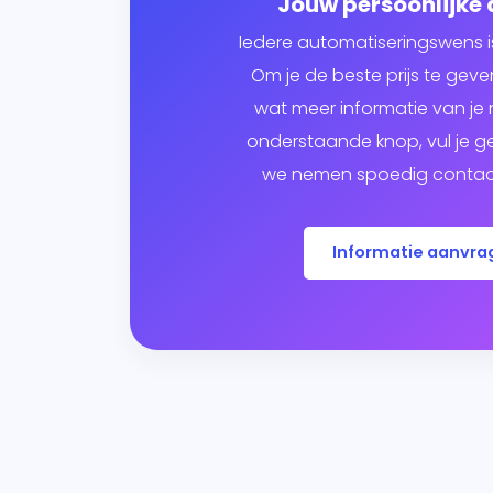
Jouw persoonlijke
Iedere automatiseringswens i
Om je de beste prijs te ge
wat meer informatie van je n
onderstaande knop, vul je g
we nemen spoedig contact
Informatie aanvra