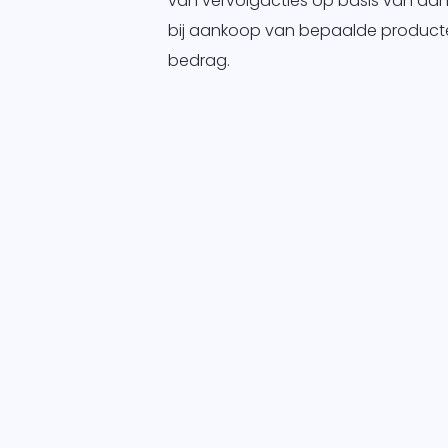
van vervolgacties op basis van aank
bij aankoop van bepaalde product
bedrag.