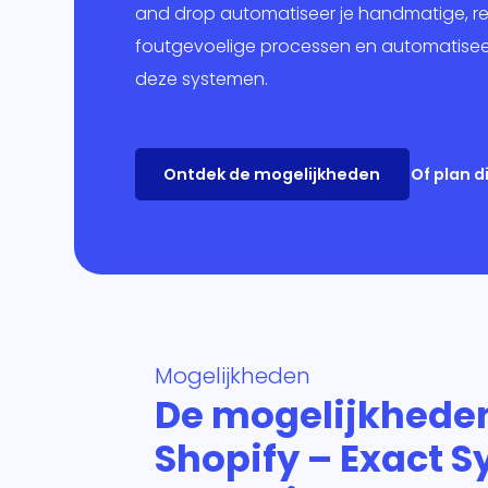
Mar
and drop automatiseer je handmatige, re
foutgevoelige processen en automatisee
Ban
deze systemen.
Over
Ontdek de mogelijkheden
Of plan 
Mogelijkheden
De mogelijkhede
Shopify – Exact 