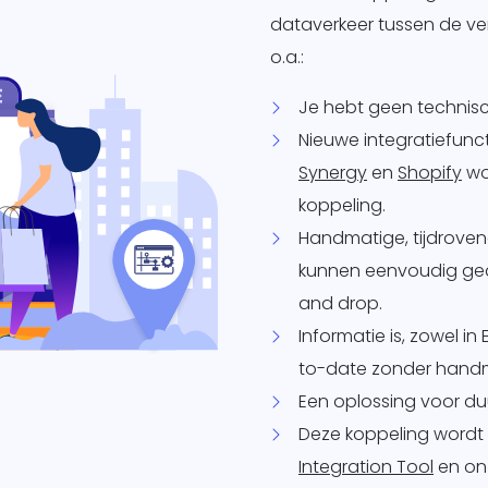
dataverkeer tussen de ver
o.a.:
Je hebt geen technisc
Nieuwe integratiefunc
Synergy
en
Shopify
wo
koppeling.
Handmatige, tijdrove
kunnen eenvoudig ge
and drop.
Informatie is, zowel in 
to-date zonder handm
Een oplossing voor du
Deze koppeling wordt
Integration Tool
en o