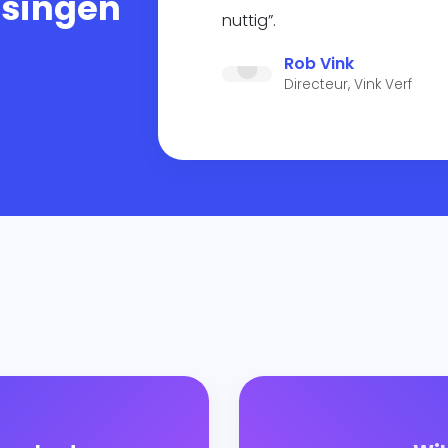
ssingen
nuttig”.
Rob Vink
Directeur, Vink Verf