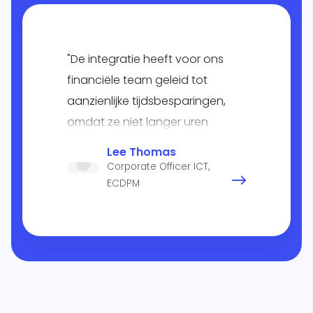
"De integratie heeft voor ons
financiële team geleid tot
aanzienlijke tijdsbesparingen,
omdat ze niet langer uren
hoeven te besteden aan het
Lee Thomas
extraheren en voorbereiden van
Corporate Officer ICT,
rapporten of aan tijdrovende
ECDPM
gegevensinvoer, dankzij het
naadloze
gegevenssynchronisatieproces".