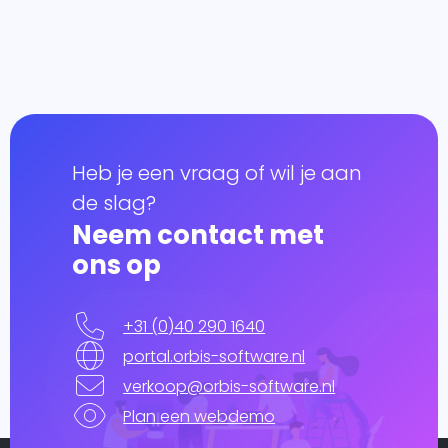
Heb je een vraag of wil je aan
de slag?
Neem contact met
ons op
+31 (0)40 290 1640
portal.orbis-software.nl
verkoop@orbis-software.nl
Plan een webdemo