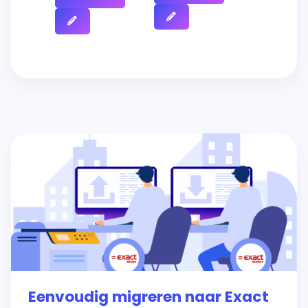
Eenvoudig migreren naar Exact