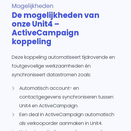
Mogelijkheden
te
De mogelijkheden van
d
onze Unit4 –
siness One
s in.
ActiveCampaign
it
koppeling
agement
form
O
Deze koppeling automatiseert tijdrovende en
je
foutgevoelige werkzaamheden én
sotrajecten
synchroniseert datastromen zoals:
dig naar
 wens in
Automatisch account- en
rzend
contactgegevens synchroniseren tussen
matisch
ren.
Unit4 en ActiveCampaign.
Een deal in ActiveCampaign automatisch
als verkooporder aanmaken in Unit4.