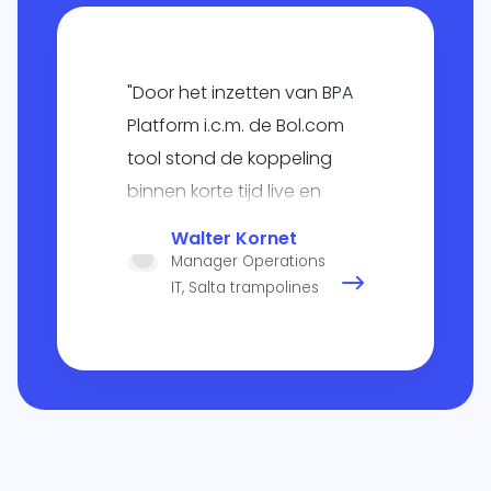
"Door het inzetten van BPA
Platform i.c.m. de Bol.com
tool stond de koppeling
binnen korte tijd live en
worden de orders nu
Walter Kornet
soepel verwerkt, geleverd
Manager Operations
en kan er naar hartenlust
IT, Salta trampolines
gesprongen worden".