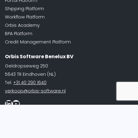
Portal Platform
Shipping Platform
Workflow Platform
Orbis Academy
BPA Platform
Credit Management Platform
Orbis Software Benelux BV
Geldropseweg 250
5643 TR Eindhoven (NL)
Tel:
+31 40 290 1640
verkoop@orbis-software.nl
LinkedIn
Youtube
Orbis Support
Remote Support (Windows)
Remote Support (Mac)