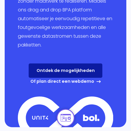
zonder maatwerk te realiseren. Middels
ons drag and drop BPA platform
essen
 je
automatiseer je eenvoudig repetitieve en
Globe en
onlijke
foutgevoelige werkzaamheden en alle
+
it.
gewenste datastromen tussen deze
ping
Multivers
pakketten.
form
itgebreid
Online
lprogramma
ppeld aan
Ontdek de mogelijkheden
olesale
eigen ERP-
Of plan direct een webdemo
em.
RP
l
form
snel,
udig,
oft
ics 365
el én
ss Central
je