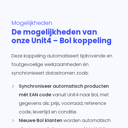
te
d
Mogelijkheden
siness One
s in.
De mogelijkheden van
it
onze Unit4 – Bol koppeling
agement
form
O
Deze koppeling automatiseert tijdrovende en
je
foutgevoelige werkzaamheden én
sotrajecten
synchroniseert datastromen zoals:
dig naar
 wens in
Synchroniseer automatisch producten
rzend
mét EAN code
vanuit Unit4 naar Bol, met
matisch
ren.
gegevens als: prijs, voorraad, reference
code, levertijd en conditie.
Nieuwe Bol klanten
worden automatisch