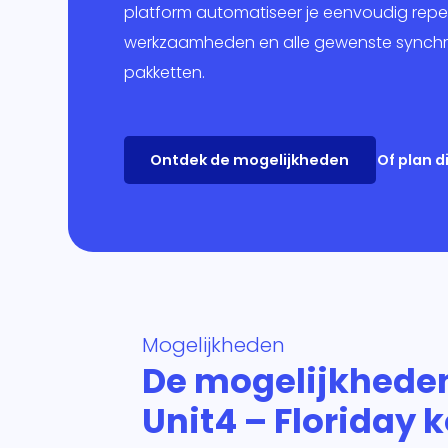
Mar
platform automatiseer je eenvoudig repet
werkzaamheden en alle gewenste synchro
Ban
pakketten.
Over
Ontdek de mogelijkheden
Of plan 
Mogelijkheden
De mogelijkhede
Unit4 – Floriday 