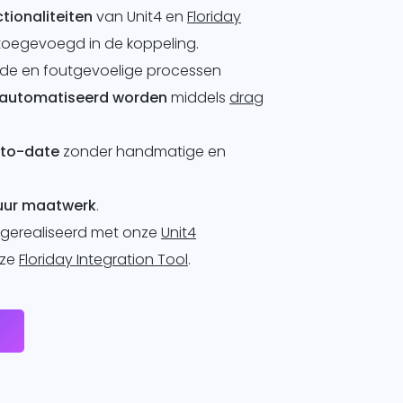
tionaliteiten
van Unit4 en
Floriday
oegevoegd in de koppeling.
nde en foutgevoelige processen
automatiseerd worden
middels
drag
-to-date
zonder handmatige en
duur maatwerk
.
 gerealiseerd met onze
Unit4
nze
Floriday Integration Tool
.
e