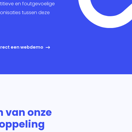
keting
itieve en foutgevoelige
nisaties tussen deze
king
ig
direct een webdemo
n van onze
koppeling