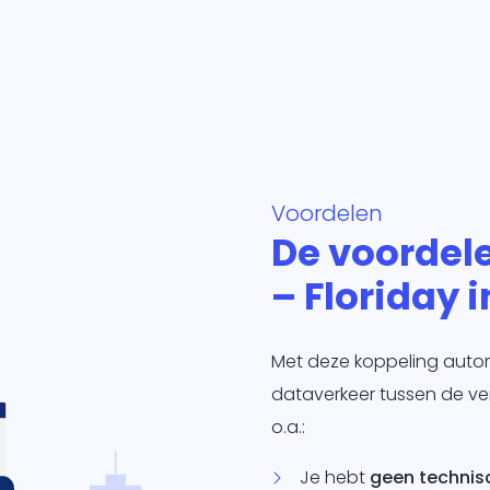
Voordelen
De voordel
– Floriday 
Met deze koppeling automat
dataverkeer tussen de ver
o.a.:
Je hebt
geen technis