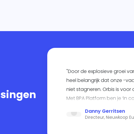
"Door de explosieve groei va
heel belangrijk dat onze -v
niet stagneren. Orbis is voo
ssingen
Met BPA Platform ben je ‘in c
goed gevoel".
Danny Gerritsen
Directeur, Nieuwkoop E