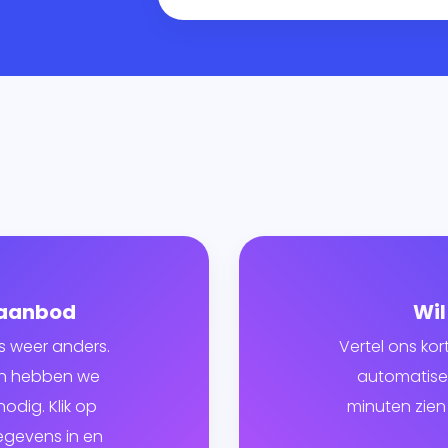
 aanbod
Wil
s weer anders.
Vertel ons kor
ven hebben we
automatiser
odig. Klik op
minuten zien 
egevens in en