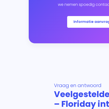
we nemen spoedig contact
Informatie aanvra
Vraag en antwoord
Veelgestelde
– Floriday in