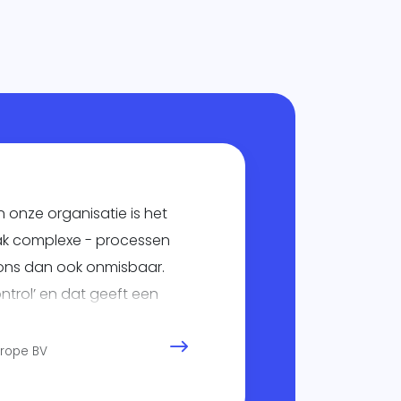
n onze organisatie is het
aak complexe - processen
r ons dan ook onmisbaar.
ontrol’ en dat geeft een
urope BV