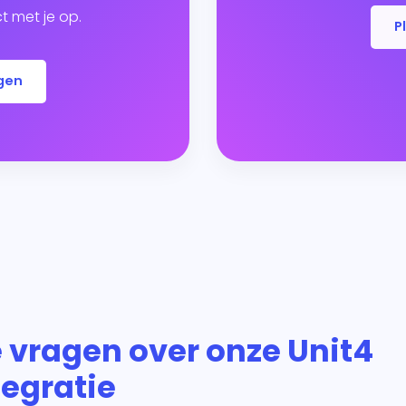
 met je op.
P
gen
 vragen over onze Unit4
tegratie