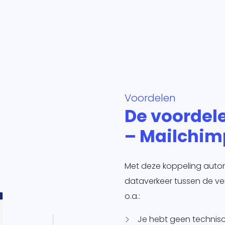
Voordelen
De voordel
– Mailchimp
Met deze koppeling automat
dataverkeer tussen de ver
o.a.:
Je hebt geen technisc