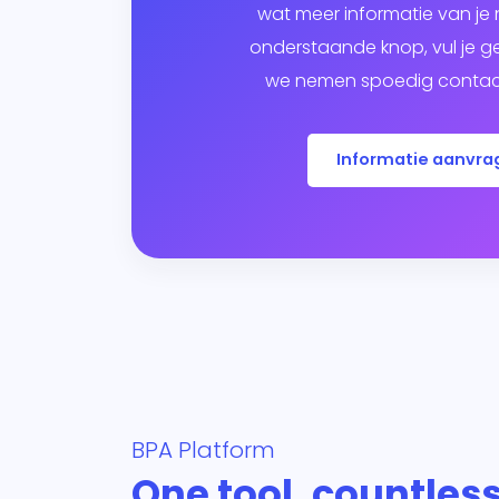
wat meer informatie van je n
onderstaande knop, vul je g
we nemen spoedig contact
Informatie aanvra
BPA Platform
One tool, countless