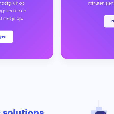
odig. Klik op
minuten zien 
egevens in en
 met je op.
P
gen
 solutions