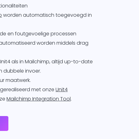
ionaliteiten
p
worden automatisch toegevoegd in
nde en foutgevoelige processen
automatiseerd worden middels drag
 Unit4 als in Mailchimp, altijd up-to-date
 dubbele invoer.
ur maatwerk.
 gerealiseerd met onze
Unit4
nze
Mailchimp Integration Tool
.
e