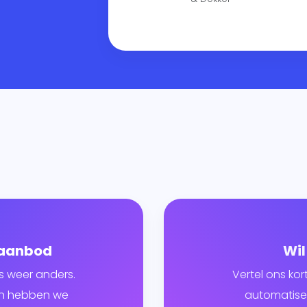
 aanbod
Wil
s weer anders.
Vertel ons kor
ven hebben we
automatiser