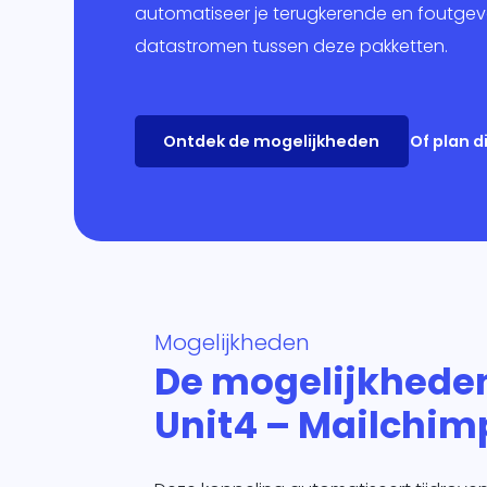
Mar
automatiseer je terugkerende en foutgev
datastromen tussen deze pakketten.
Ban
Over
Ontdek de mogelijkheden
Of plan 
Mogelijkheden
De mogelijkhede
Unit4 – Mailchim