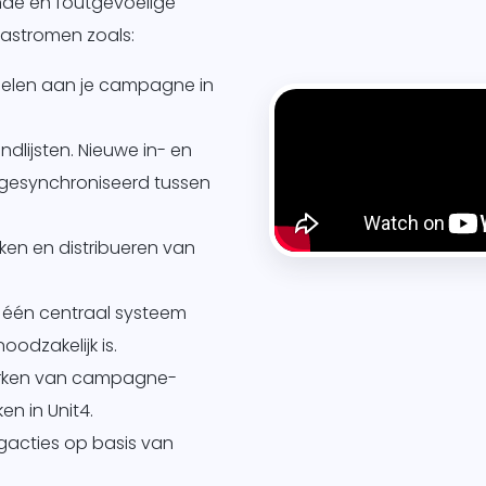
nde en foutgevoelige
astromen zoals:
ppelen aan je campagne in
dlijsten. Nieuwe in- en
 gesynchroniseerd tussen
en en distribueren van
 één centraal systeem
odzakelijk is.
erken van campagne-
en in Unit4.
gacties op basis van