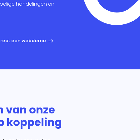
keting
oelige handelingen en
king
ig
direct een webdemo
n van onze
p koppeling