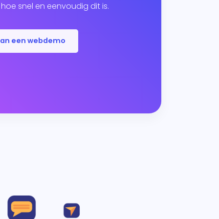
hoe snel en eenvoudig dit is.
lan een webdemo