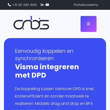
+31 40 290 1640
Portal
Academy
Eenvoudig koppelen en
ogramma
ingen
synchroniseren
Visma integreren
eCommerce
flow
met DPD
rs
form
Logistiek
e Base
matie
De koppeling tussen Visma en DPD is snel,
e
kostenefficiënt én zonder maatwerk te
ten
ga’s
realiseren. Middels drag and drop en BPA
Overig
nitor