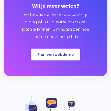
Wil je meer weten?
Vertel ons kort welke processen jij
graag wilt automatiseren en we
laten je binnen 15 minuten zien hoe
snel en eenvoudig dit is.
Plan een webdemo