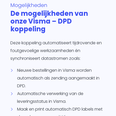
Mogelijkheden
te
De mogelijkheden van
d
onze Visma – DPD
siness One
s in.
koppeling
it
agement
Deze koppeling automatiseert tijdrovende en
form
O
foutgevoelige werkzaamheden én
je
synchroniseert datastromen zoals:
sotrajecten
dig naar
Nieuwe bestellingen in Visma worden
 wens in
automatisch als zending aangemaakt in
rzend
DPD.
matisch
ren.
Automatische verwerking van de
leveringsstatus in Visma.
Maak en print automatisch DPD labels met