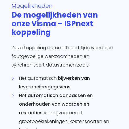
Mogelijkheden
te
De mogelijkheden van
d
onze Visma – ISPnext
siness One
s in.
koppeling
it
agement
Deze koppeling automatiseert tijdrovende en
form
O
foutgevoelige werkzaamheden én
je
synchroniseert datastromen zoals:
sotrajecten
dig naar
Het automatisch
bijwerken van
 wens in
leveranciersgegevens.
rzend
Het
automatisch aanpassen en
matisch
ren.
onderhouden van waarden en
restricties
van bijvoorbeeld
grootboekrekeningen, kostensoorten en