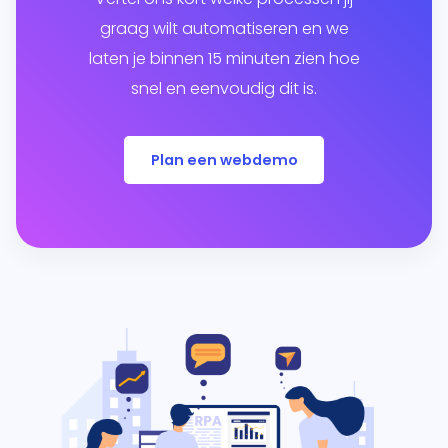
graag wilt automatiseren en we
laten je binnen 15 minuten zien hoe
snel en eenvoudig dit is.
Plan een webdemo