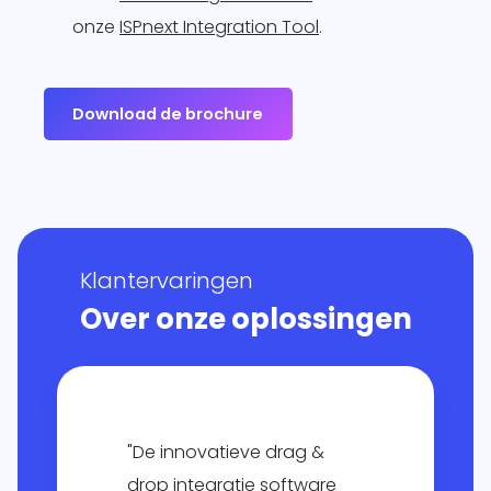
onze
ISPnext Integration Tool
.
Download de brochure
Klantervaringen
Over onze oplossingen
"De innovatieve drag &
drop integratie software