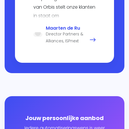
van Orbis stelt onze klanten
in staat om
inkoopprocessen
Maarten de Ru
vergaand te digitaliseren
Director Partners &
en zo handmatige
Alliances, ISPnext
handelingen te voorkomen
om vervolgens
kostenbesparingen te
realiseren".
Jouw persoonlijke aanbod
Iedere automatiseringswens is weer