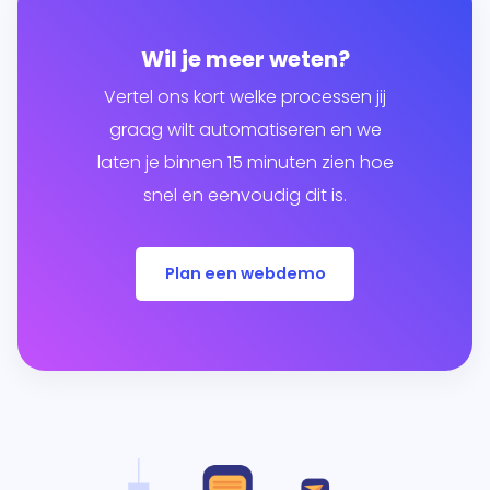
Wil je meer weten?
Vertel ons kort welke processen jij
graag wilt automatiseren en we
laten je binnen 15 minuten zien hoe
snel en eenvoudig dit is.
Plan een webdemo