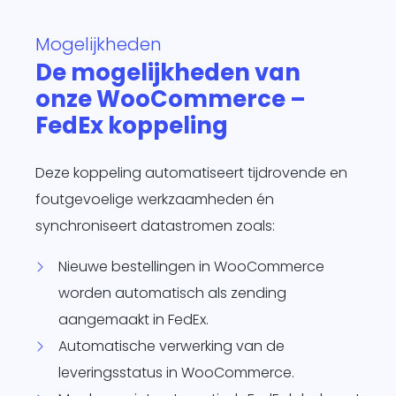
te
Mogelijkheden
d
De mogelijkheden van
siness One
s in.
onze WooCommerce –
it
FedEx koppeling
agement
form
O
Deze koppeling automatiseert tijdrovende en
je
foutgevoelige werkzaamheden én
sotrajecten
synchroniseert datastromen zoals:
dig naar
 wens in
Nieuwe bestellingen in WooCommerce
rzend
worden automatisch als zending
matisch
ren.
aangemaakt in FedEx.
Automatische verwerking van de
leveringsstatus in WooCommerce.