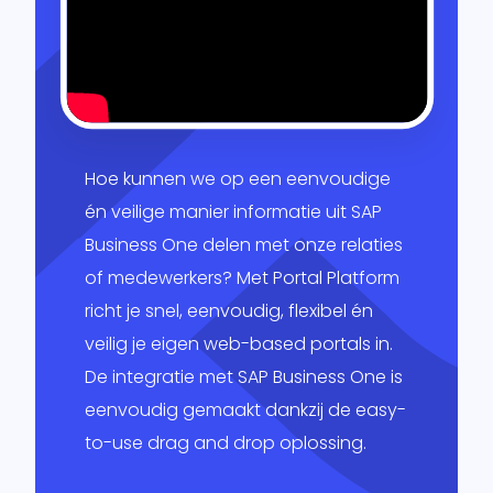
essen
 je
Globe en
onlijke
+
it.
ping
Multivers
Hoe kunnen we op een eenvoudige
form
itgebreid
én veilige manier informatie uit SAP
Online
lprogramma
Business One delen met onze relaties
ppeld aan
olesale
of medewerkers? Met Portal Platform
eigen ERP-
richt je snel, eenvoudig, flexibel én
em.
RP
veilig je eigen web-based portals in.
l
De integratie met SAP Business One is
form
snel,
eenvoudig gemaakt dankzij de easy-
udig,
oft
to-use drag and drop oplossing.
ics 365
el én
ss Central
je