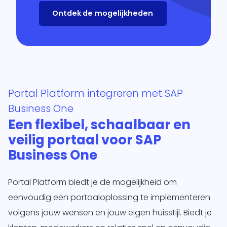
te
Ontdek de mogelijkheden
d
siness One
s in.
it
agement
form
Portal Platform integreren met SAP
O
je
Business One
sotrajecten
Een flexibel, schaalbaar en
dig naar
veilig portaal voor SAP
 wens in
Business One
rzend
matisch
ren.
Portal Platform biedt je de mogelijkheid om
eenvoudig een portaaloplossing te implementeren
volgens jouw wensen en jouw eigen huisstijl. Biedt je