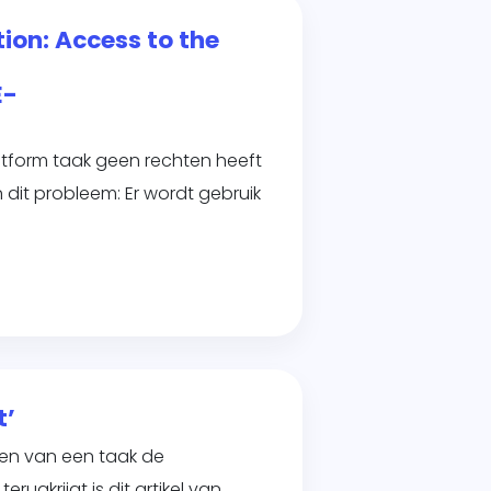
ion: Access to the
E-
tform taak geen rechten heeft
dit probleem: Er wordt gebruik
t’
ren van een taak de
ugkrijgt is dit artikel van