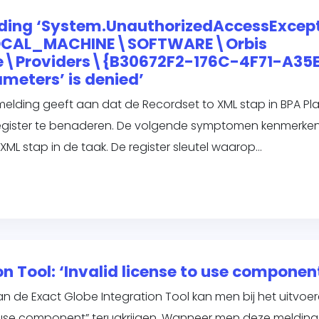
lding ‘System.UnauthorizedAccessExcept
_LOCAL_MACHINE\SOFTWARE\Orbis
e\Providers\{B30672F2-176C-4F71-A35
eters’ is denied’
ding geeft aan dat de Recordset to XML stap in BPA Pla
register te benaderen. De volgende symptomen kenmerken 
ML stap in de taak. De register sleutel waarop…
n Tool: ‘Invalid license to use componen
 de Exact Globe Integration Tool kan men bij het uitvoe
 use component” terugkrijgen. Wanneer men deze melding ter