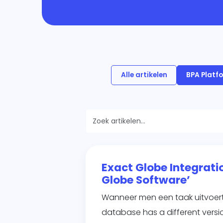
Mar
Ban
Over
Alle artikelen
BPA Platf
Exact Globe Integrati
Globe Software’
Wanneer men een taak uitvoert
database has a different versi