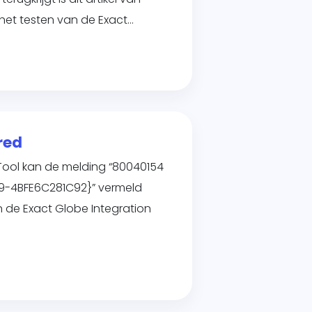
het testen van de Exact…
red
 Tool kan de melding “80040154
89-4BFE6C281C92}” vermeld
n de Exact Globe Integration