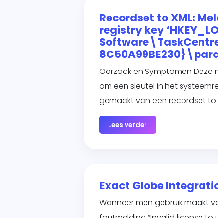
Recordset to XML: Me
registry key ‘HKEY
Software\TaskCentr
8C50A99BE230}\param
Oorzaak en Symptomen Deze mel
om een sleutel in het systeem
gemaakt van een recordset to X
Lees verder
Exact Globe Integratio
Wanneer men gebruik maakt van
foutmelding “Invalid license to