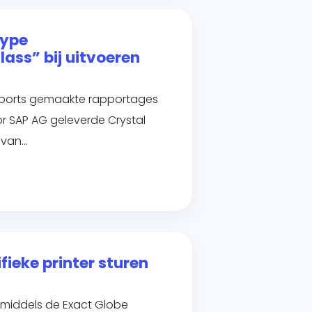
type
ass” bij uitvoeren
 Reports gemaakte rapportages
r SAP AG geleverde Crystal
 van…
fieke printer sturen
n middels de Exact Globe