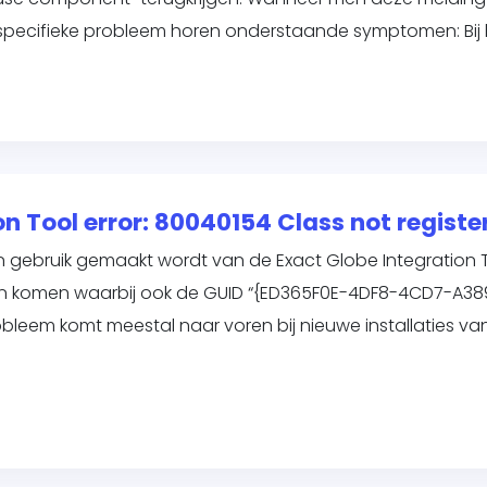
 specifieke probleem horen onderstaande symptomen: Bij 
on Tool error: 80040154 Class not registe
in gebruik gemaakt wordt van de Exact Globe Integration
ren komen waarbij ook de GUID “{ED365F0E-4DF8-4CD7-A3
obleem komt meestal naar voren bij nieuwe installaties va