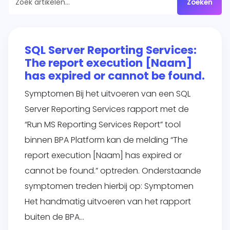
Zoeken
te
d
siness One
SQL Server Reporting Services:
s in.
The report execution [Naam]
it
has expired or cannot be found.
agement
form
Symptomen Bij het uitvoeren van een SQL
O
je
Server Reporting Services rapport met de
sotrajecten
“Run MS Reporting Services Report” tool
dig naar
binnen BPA Platform kan de melding “The
 wens in
report execution [Naam] has expired or
rzend
cannot be found.” optreden. Onderstaande
matisch
ren.
symptomen treden hierbij op: Symptomen
Het handmatig uitvoeren van het rapport
buiten de BPA…