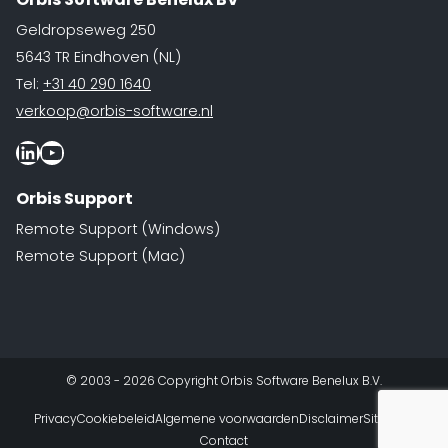
Geldropseweg 250
5643 TR Eindhoven (NL)
Tel:
+31 40 290 1640
verkoop@orbis-software.nl
LinkedIn
Youtube
Orbis Support
Remote Support (Windows)
Remote Support (Mac)
© 2003 - 2026 Copyright Orbis Software Benelux B.V.
Privacy
Cookiebeleid
Algemene voorwaarden
Disclaimer
Sitemap
Contact